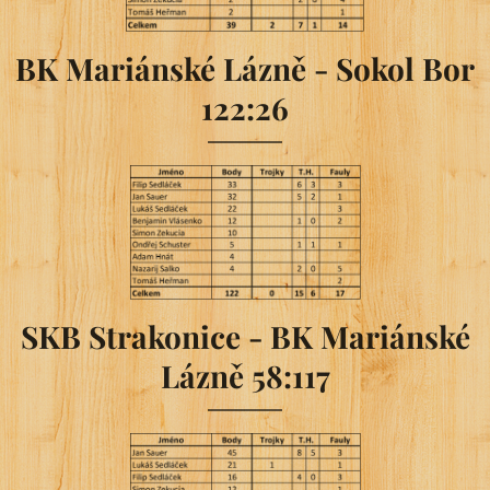
BK Mariánské Lázně - Sokol Bor
122:26
SKB Strakonice - BK Mariánské
Lázně 58:117