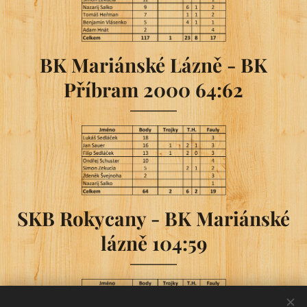
BK Mariánské Lázně - BK
Příbram 2000 64:62
SKB Rokycany - BK Mariánské
lázně 104:59