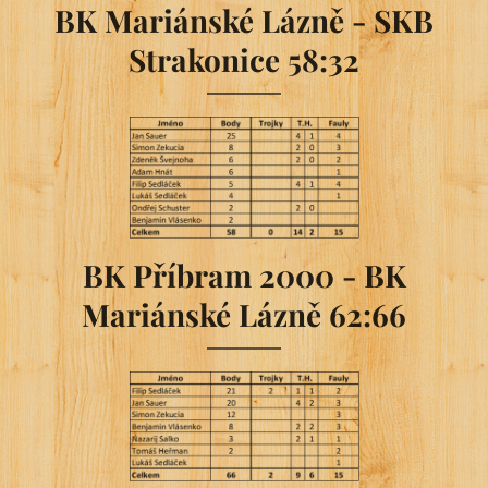
BK Mariánské Lázně - SKB
Strakonice 58:32
BK Příbram 2000 - BK
Mariánské Lázně 62:66