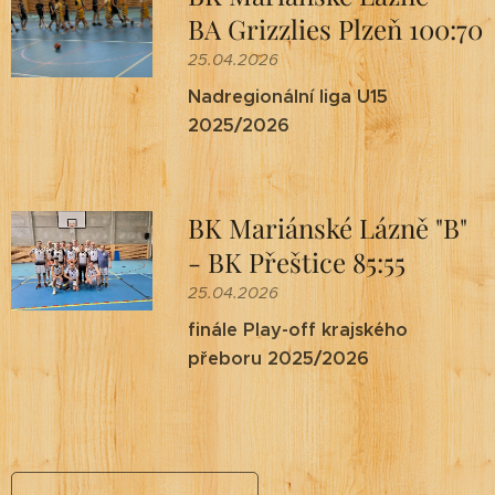
BA Grizzlies Plzeň 100:70
25.04.2026
Nadregionální liga U15
2025/2026
BK Mariánské Lázně "B"
- BK Přeštice 85:55
25.04.2026
finále Play-off krajského
přeboru 2025/2026