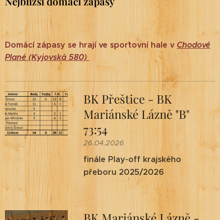
Nejbližší domácí zápasy
Domácí zápasy se hrají ve sportovní hale v
Chodové
Plané (
Kyjovská 580)
BK Přeštice - BK
Mariánské Lázně "B"
73:54
26.04.2026
finále Play-off krajského
přeboru 2025/2026
BK Mariánské Lázně -