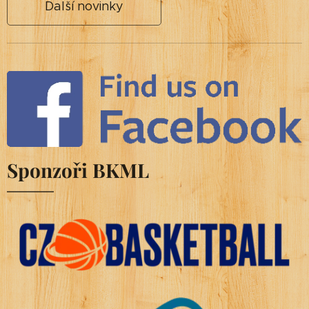
Další novinky
Sponzoři BKML