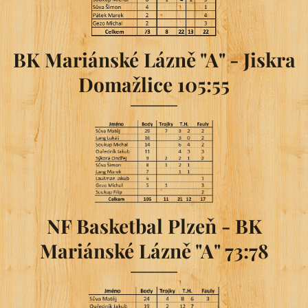
BK Mariánské Lázně "A" - Jiskra
Domažlice 105:55
NF Basketbal Plzeň - BK
Mariánské Lázně "A" 73:78