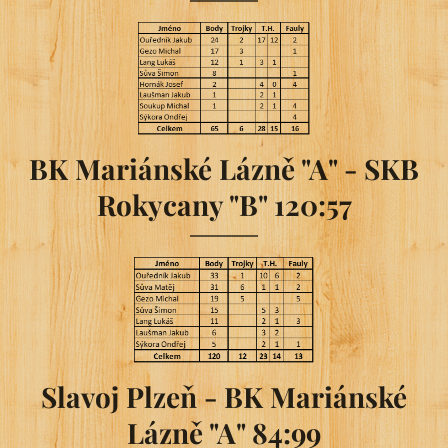
BK Mariánské Lázně "A" - SKB
Rokycany "B" 120:57
Slavoj Plzeň - BK Mariánské
Lázně "A" 84:99