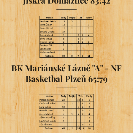
Jiskra Domažlice 83:42
BK Mariánské Lázně "A" - NF
Basketbal Plzeň 65:79