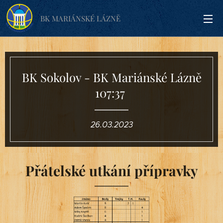
BK MARIÁNSKÉ LÁZNĚ
BK Sokolov - BK Mariánské Lázně
107:37
26.03.2023
Přátelské utkání přípravky